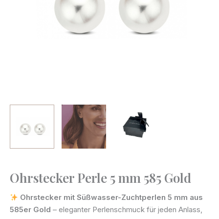
Ohrstecker Perle 5 mm 585 Gold
Ohrstecker
Perle
Ohrstecker mit Süßwasser-Zuchtperlen 5 mm aus
5
585er Gold
– eleganter Perlenschmuck für jeden Anlass,
mm