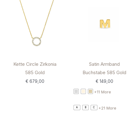
Kette Circle Zirkonia
Satin Armband
585 Gold
Buchstabe 585 Gold
€
679,00
€
149,00
+11 More
+21 More
A
B
C