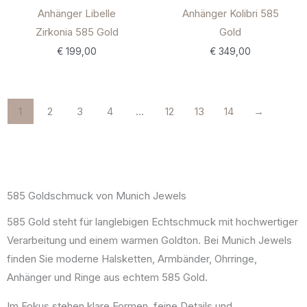
Anhänger Libelle
Anhänger Kolibri 585
Zirkonia 585 Gold
Gold
€
199,00
€
349,00
1
2
3
4
…
12
13
14
→
585 Goldschmuck von Munich Jewels
585 Gold steht für langlebigen Echtschmuck mit hochwertiger
Verarbeitung und einem warmen Goldton. Bei Munich Jewels
finden Sie moderne Halsketten, Armbänder, Ohrringe,
Anhänger und Ringe aus echtem 585 Gold.
Im Fokus stehen klare Formen, feine Details und