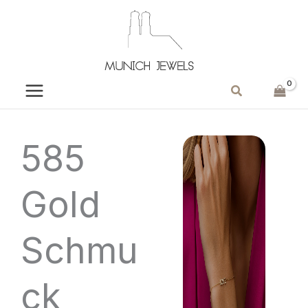
Zum
Inhalt
springen
Suchen
585
Gold
Schmu
ck