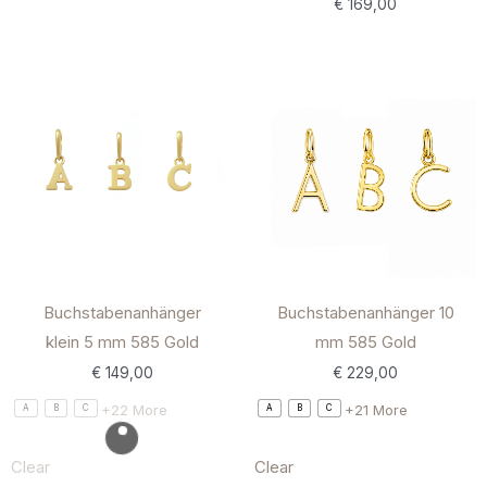
€
169,00
Buchstabenanhänger
Buchstabenanhänger 10
klein 5 mm 585 Gold
mm 585 Gold
€
149,00
€
229,00
+22 More
+21 More
A
B
C
A
B
C
Clear
Clear