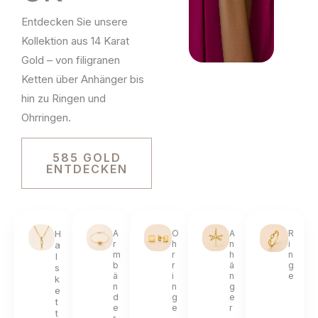
Entdecken Sie unsere
Kollektion aus 14 Karat
Gold – von filigranen
Ketten über Anhänger bis
hin zu Ringen und
Ohrringen.
585 GOLD
ENTDECKEN
H
A
O
A
R
r
h
n
i
a
m
r
h
n
l
b
r
ä
g
s
ä
i
n
e
k
n
n
g
e
d
g
e
t
e
e
r
t