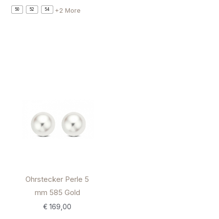
+2 More
50
52
54
Ohrstecker Perle 5
mm 585 Gold
€
169,00