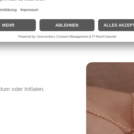
Armbänder
Ohrringe
um oder Initialen.