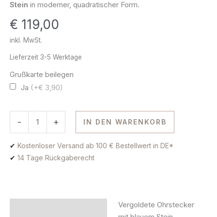
Stein
in moderner, quadratischer Form.
925
€
119,00
Silber
vergoldet
inkl. MwSt.
Menge
Lieferzeit
3-5 Werktage
Grußkarte beilegen
Ja
(+€ 3,90)
-
+
IN DEN WARENKORB
✔
Kostenloser Versand ab 100 € Bestellwert in DE*
✔
14 Tage Rückgaberecht
Vergoldete Ohrstecker
Beschreibung
mit blauem Stein