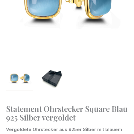
Statement Ohrstecker Square Blau
Statement
925 Silber vergoldet
Ohrstecker
Square
Vergoldete Ohrstecker aus 925er Silber mit blauem
Blau