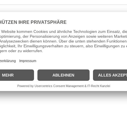
ber
rben vergoldet
cher Katzenaugen-Quarz
 Gelb, Rosa
 x 12 mm
cm