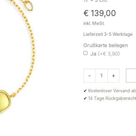
Silber
€
139,00
vergoldet
Menge
inkl. MwSt.
Lieferzeit
3-5 Werktage
Grußkarte beilegen
Ja
(+€ 3,90)
-
+
✔
Kostenloser Versand ab
✔
14 Tage Rückgaberech