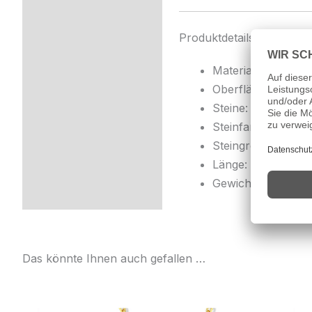
Produktdetails
Material: 925er Sil
Oberfläche: goldfa
Steine: synthetis
Steinfarben: Blau,
Steingröße: ca. 9
Länge: ca. 17 + 3 
Gewicht: ca. 3,0 g
Das könnte Ihnen auch gefallen …