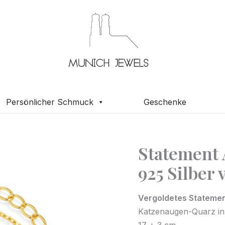
Persönlicher Schmuck
Geschenke
Statement
Statement
Armband
925 Silber 
Blau
Gelb
Vergoldetes Statemen
Rosa
Katzenaugen-Quarz in 
925
17 + 3 cm.