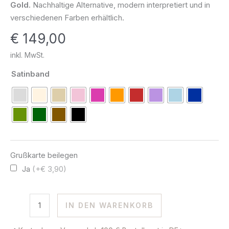
Gold.
Nachhaltige Alternative, modern interpretiert und in
Diamant
verschiedenen Farben erhältlich.
0.10
€
149,00
ct
585
inkl. MwSt.
Gold
Satinband
Menge
Grußkarte beilegen
Ja
(+€ 3,90)
IN DEN WARENKORB