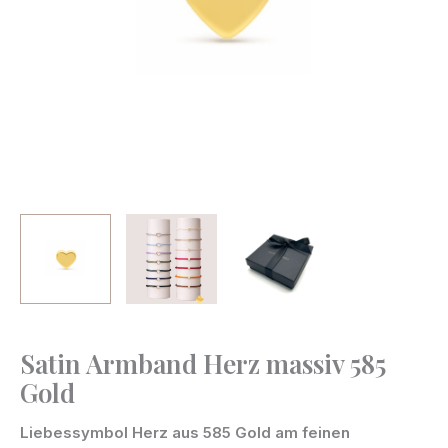
Satin Armband Herz massiv 585
Satin
Gold
Armband
Herz
Liebessymbol Herz aus 585 Gold am feinen
massiv