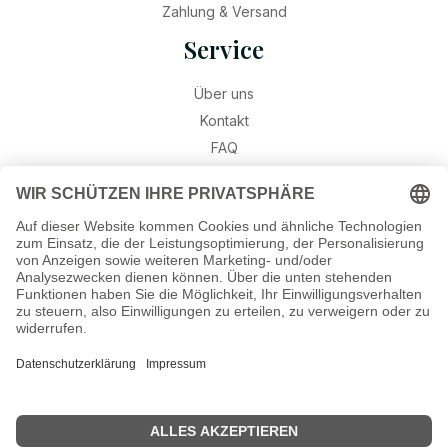
Zahlung & Versand
Service
Über uns
Kontakt
FAQ
Retouren
Widerruf
Ratgeber
Geburtssteine
Gravur – Schriften & Hinweise
Schmuck-Wissen
©2026 Munich Jewels
® - al
le Rechte vorbehalten.