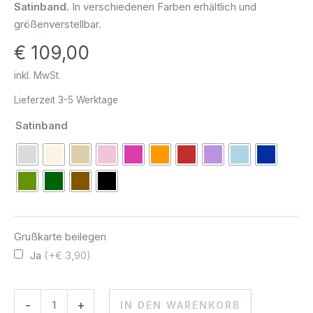
Satinband.
In verschiedenen Farben erhältlich und
585
größenverstellbar.
Gold
€
109,00
Menge
inkl. MwSt.
Lieferzeit
3-5 Werktage
Satinband
Grußkarte beilegen
Ja
(+€ 3,90)
-
+
IN DEN WARENKORB