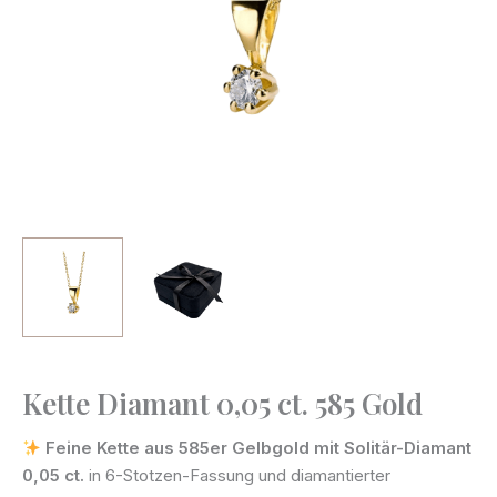
Kette Diamant 0,05 ct. 585 Gold
Kette
Diamant
Feine Kette aus 585er Gelbgold mit Solitär-Diamant
0,05
0,05 ct.
in 6-Stotzen-Fassung und diamantierter
ct.