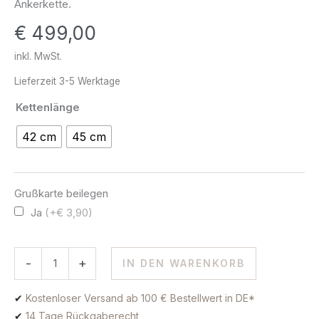
Ankerkette.
585
€
499,00
Gold
Menge
inkl. MwSt.
Lieferzeit
3-5 Werktage
Kettenlänge
42 cm
45 cm
Grußkarte beilegen
Ja
(+€ 3,90)
-
+
IN DEN WARENKORB
✔
Kostenloser Versand ab 100 € Bestellwert in DE*
✔
14 Tage Rückgaberecht