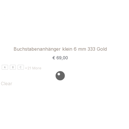
Buchstabenanhänger klein 6 mm 333 Gold
€
69,00
+21 More
A
B
C
Clear