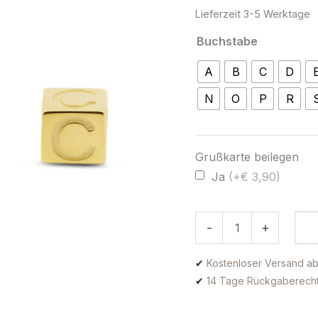
Gold
Lieferzeit
3-5 Werktage
Menge
Buchstabe
A
B
C
D
N
O
P
R
Grußkarte beilegen
Ja
(+€ 3,90)
-
+
✔
Kostenloser Versand ab
✔
14 Tage Rückgaberech