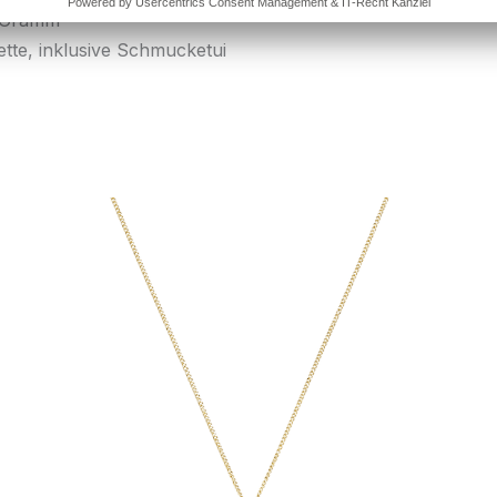
 Gramm
tte, inklusive Schmucketui