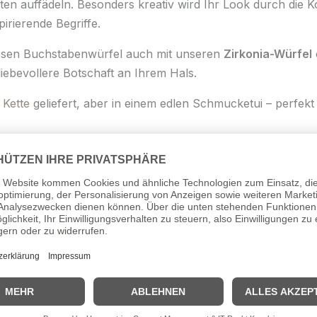
tten auffädeln. Besonders kreativ wird Ihr Look durch die
pirierende Begriffe.
iesen Buchstabenwürfel auch mit unseren
Zirkonia-Würfel
iebevollere Botschaft an Ihrem Hals.
e
Kette
geliefert, aber in einem edlen Schmucketui – perfek
 Darstellung. Die tatsächliche Größe ergibt sich aus den 
taben
.
Gold (14 Karat)
m mit Buchstabe
mm
3 mm (nur für Ketten geeignet)