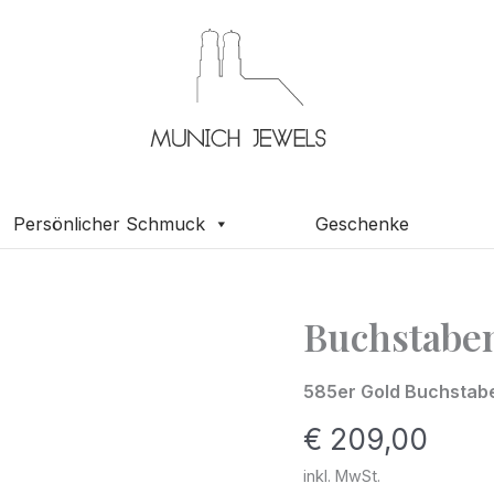
Persönlicher Schmuck
Geschenke
Buchstaben
Buchstabenwürfel
4
x
585er Gold Buchstab
4
€
209,00
mm
inkl. MwSt.
585