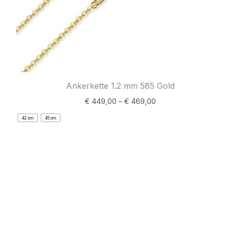
Ankerkette 1.2 mm 585 Gold
€
449,00
–
€
469,00
42 cm
45 cm