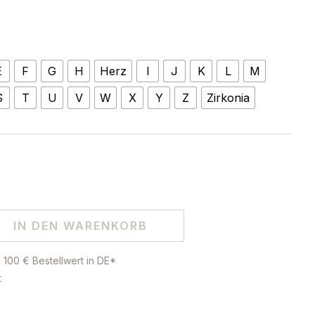
E
F
G
H
Herz
I
J
K
L
M
S
T
U
V
W
X
Y
Z
Zirkonia
IN DEN WARENKORB
 100 € Bestellwert in DE*
t