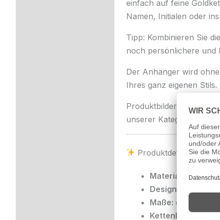
einfach auf feine Goldke
Namen, Initialen oder ins
Tipp: Kombinieren Sie d
noch persönlichere und l
Der Anhänger wird ohn
Ihres ganz eigenen Stils.
Produktbilder dienen der
unserer Kategorie
Buchs
Produktdetails:
Material:
585/000 
Design:
Würfelfor
Maße:
ca. 4 x 4 
Kettenloch-Ø:
ca. 