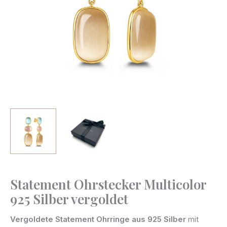
Statement Ohrstecker Multicolor
Statement
925 Silber vergoldet
Ohrstecker
Multicolor
Vergoldete Statement Ohrringe aus 925 Silber
mit
925