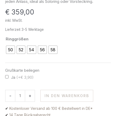
jeden Anlass, ideal als Soloring oder Vorsteckring.
Gold
€
359,00
Menge
inkl. MwSt.
Lieferzeit
3-5 Werktage
Ringgrößen
50
52
54
56
58
Grußkarte beilegen
Ja
(+€ 3,90)
-
+
IN DEN WARENKORB
✔
Kostenloser Versand ab 100 € Bestellwert in DE*
✔
14 Tage Rückgaberecht