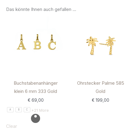
Das könnte Ihnen auch gefallen …
Buchstabenanhänger
Ohrstecker Palme 585
klein 6 mm 333 Gold
Gold
€
69,00
€
199,00
+21 More
A
B
C
Clear