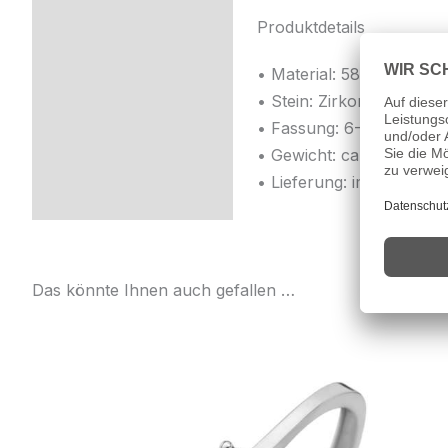
Produktdetails
• Material: 585/000 Weiß
• Stein: Zirkonia (Ø ca. 
• Fassung: 6-Stotzen-F
• Gewicht: ca. 2,20 g
• Lieferung: im hochwert
Das könnte Ihnen auch gefallen …