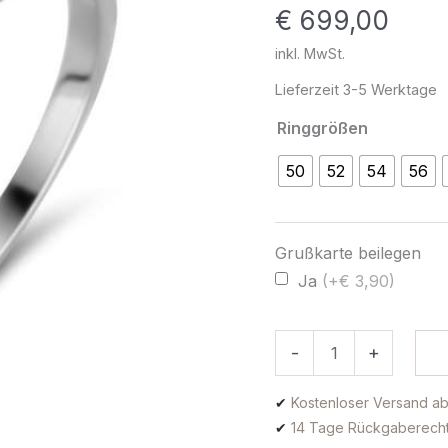
€
699,00
Menge
inkl. MwSt.
Lieferzeit
3-5 Werktage
Ringgrößen
50
52
54
56
Grußkarte beilegen
Ja
(+€ 3,90)
-
+
✔
Kostenloser Versand ab
✔
14 Tage Rückgaberech