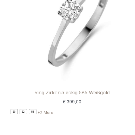
Ring Zirkonia eckig 585 Weißgold
€
399,00
+2 More
50
52
54