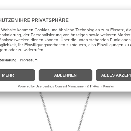
gold
6,0 mm)
assung
igen Etui