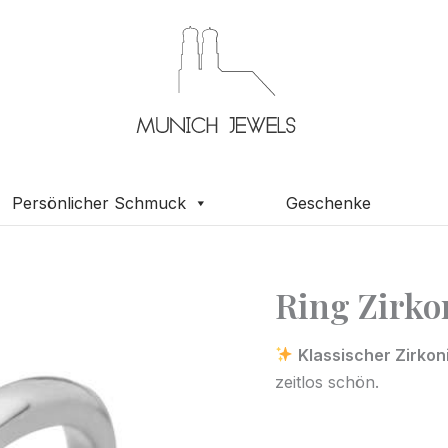
Persönlicher Schmuck
Geschenke
Ring Zirko
Ring
Zirkonia
6
Klassischer Zirkon
zeitlos schön.
mm
585
Weißgold