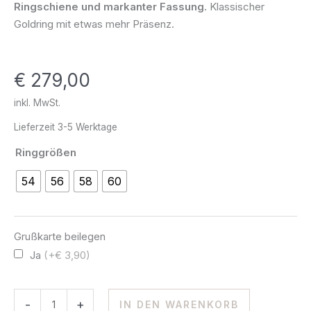
Ringschiene und markanter Fassung.
Klassischer
333
Goldring mit etwas mehr Präsenz.
Gold
Menge
€
279,00
inkl. MwSt.
Lieferzeit
3-5 Werktage
Ringgrößen
54
56
58
60
Grußkarte beilegen
Ja
(+€ 3,90)
-
+
IN DEN WARENKORB