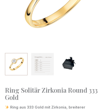
Ring Solitär Zirkonia Round 333
Ring
Gold
Solitär
Zirkonia
Ring aus 333 Gold mit Zirkonia, breiterer
Round