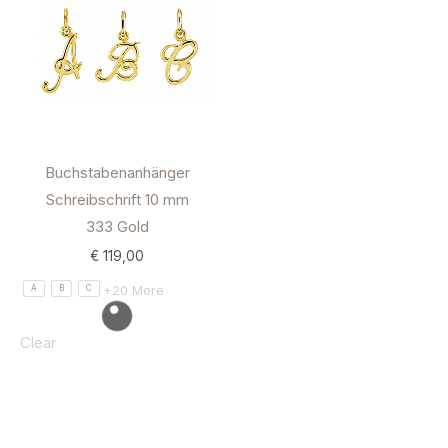
Buchstabenanhänger
Schreibschrift 10 mm
333 Gold
€
119,00
+20 More
A
B
C
Clear