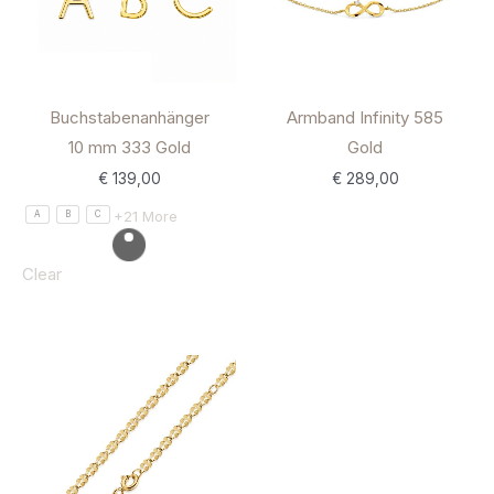
Buchstabenanhänger
Armband Infinity 585
10 mm 333 Gold
Gold
€
139,00
€
289,00
+21 More
A
B
C
Clear