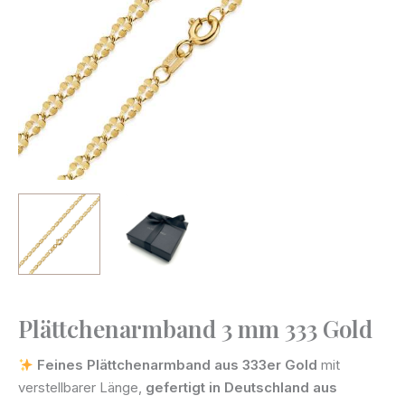
Plättchenarmband 3 mm 333 Gold
Plättchenarmband
3
Feines Plättchenarmband aus 333er Gold
mit
mm
verstellbarer Länge,
gefertigt in Deutschland aus
333