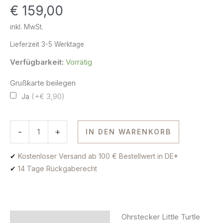
€
159,00
Gold
Menge
inkl. MwSt.
Lieferzeit
3-5 Werktage
Verfügbarkeit:
Vorrätig
Grußkarte beilegen
Ja
(+€ 3,90)
-
+
IN DEN WARENKORB
✔
Kostenloser Versand ab 100 € Bestellwert in DE*
✔
14 Tage Rückgaberecht
Ohrstecker Little Turtle
Beschreibung