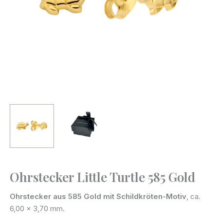
Ohrstecker Little Turtle 585 Gold
Ohrstecker
Little
Ohrstecker aus 585 Gold mit Schildkröten-Motiv
, ca.
Turtle
6,00 x 3,70 mm.
585