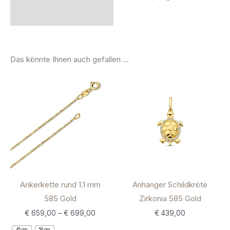
Das könnte Ihnen auch gefallen …
Ankerkette rund 1.1 mm
Anhänger Schildkröte
585 Gold
Zirkonia 585 Gold
€
659,00
–
€
699,00
€
439,00
45 cm
50 cm