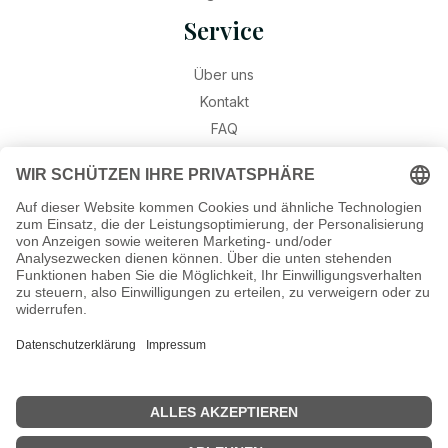
Service
Über uns
Kontakt
FAQ
Retouren
Widerruf
Ratgeber
Geburtssteine
Gravur – Schriften & Hinweise
Schmuck-Wissen
©2026 Munich Jewels
® - al
le Rechte vorbehalten.