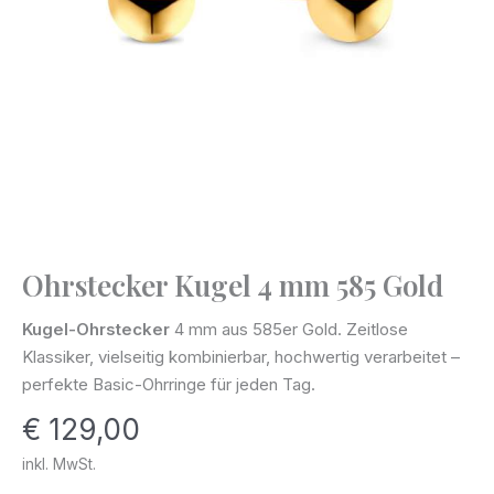
Ohrstecker Kugel 4 mm 585 Gold
Ohrstecker
Kugel
Kugel-Ohrstecker
4 mm aus 585er Gold. Zeitlose
4
Klassiker, vielseitig kombinierbar, hochwertig verarbeitet –
mm
perfekte Basic-Ohrringe für jeden Tag.
585
€
129,00
Gold
Menge
inkl. MwSt.