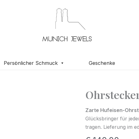
Persönlicher Schmuck
Geschenke
Ohrstecker
Ohrstecker
Hufeisen
585
Zarte Hufeisen-Ohrs
Glücksbringer für jed
Gold
tragen. Lieferung im e
Menge