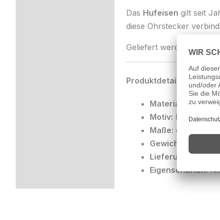
Das
Hufeisen
gilt seit 
diese Ohrstecker verbind
Geliefert werden sie in 
Produktdetails:
Material:
585/000 
Motiv:
Hufeisen
Maße:
ca. 3,2 x 4
Gewicht:
ca. 0,25
Lieferumfang:
Edl
Eigenschaften:
Nic