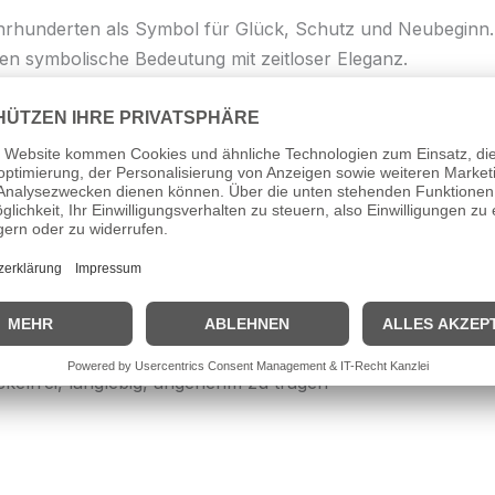
Jahrhunderten als Symbol für Glück, Schutz und Neubeginn. 
en symbolische Bedeutung mit zeitloser Eleganz.
einem
hochwertigen Schmucketui
, das sie perfekt schützt u
Gold (14 Karat)
,1 mm
 Gramm
es Schmucketui
kelfrei, langlebig, angenehm zu tragen