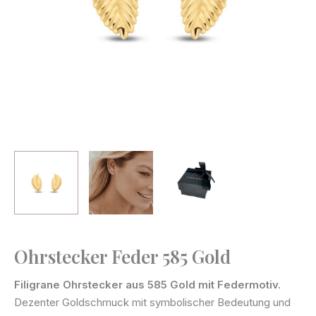
Ohrstecker Feder 585 Gold
Ohrstecker
Feder
Filigrane Ohrstecker aus 585 Gold mit Federmotiv.
585
Dezenter Goldschmuck mit symbolischer Bedeutung und
Gold