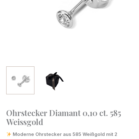
Ohrstecker Diamant 0,10 ct. 585
Ohrstecker
Weissgold
Diamant
0,10
Moderne Ohrstecker aus 585 Weißgold mit 2
ct.