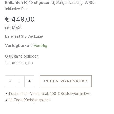
Brillanten (0,10 ct gesamt)
, Zargenfassung, W/SI.
585
Inklusive Etui.
Weissgold
€
449,00
Menge
inkl. MwSt.
Lieferzeit
3-5 Werktage
Verfügbarkeit:
Vorrätig
Grußkarte beilegen
Ja
(+€ 3,90)
-
+
IN DEN WARENKORB
✔
Kostenloser Versand ab 100 € Bestellwert in DE*
✔
14 Tage Rückgaberecht