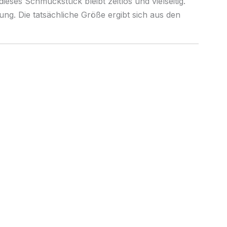
ieses Schmuckstück bleibt zeitlos und vielseitig.
lung. Die tatsächliche Größe ergibt sich aus den