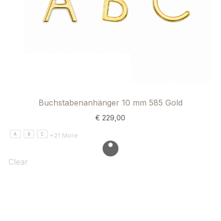
Buchstabenanhänger 10 mm 585 Gold
€
229,00
+21 More
A
B
C
Clear