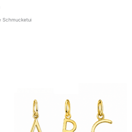
g
ve Schmucketui