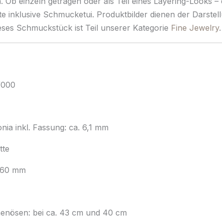
Ob einzeln getragen oder als Teil eines Layering-Looks – d
tte inklusive Schmucketui. Produktbilder dienen der Darstel
es Schmuckstück ist Teil unserer Kategorie
Fine Jewelry
.
/000
ia inkl. Fassung: ca. 6,1 mm
tte
0,60 mm
henösen: bei ca. 43 cm und 40 cm