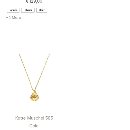
€
129,00
Januar
Februar
März
+9 More
Kette Muschel 585
Gold