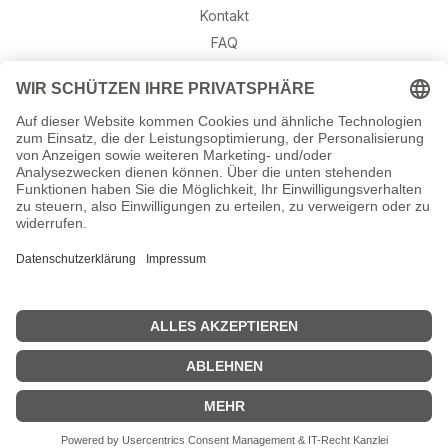
Kontakt
FAQ
Retouren
Widerruf
Ratgeber
Geburtssteine
Gravur – Schriften & Hinweise
Schmuck-Wissen
©2026 Munich Jewels
® - al
le Rechte vorbehalten.
Hinweis: Gravuren sind aufgrund von Urlaub erst wieder ab dem
24. August möglich. Alle anderen Bestellungen versenden wir wie
gewohnt.
Verwerfen