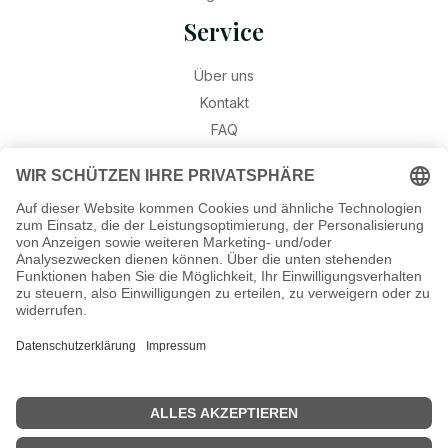
Service
Über uns
Kontakt
FAQ
Retouren
Widerruf
Ratgeber
Geburtssteine
Gravur – Schriften & Hinweise
Schmuck-Wissen
©2026 Munich Jewels
® - al
le Rechte vorbehalten.