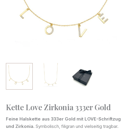
Kette Love Zirkonia 333er Gold
Kette
Love
Feine Halskette aus 333er Gold mit LOVE-Schriftzug
Zirkonia
und Zirkonia.
Symbolisch, filigran und vielseitig tragbar.
333er