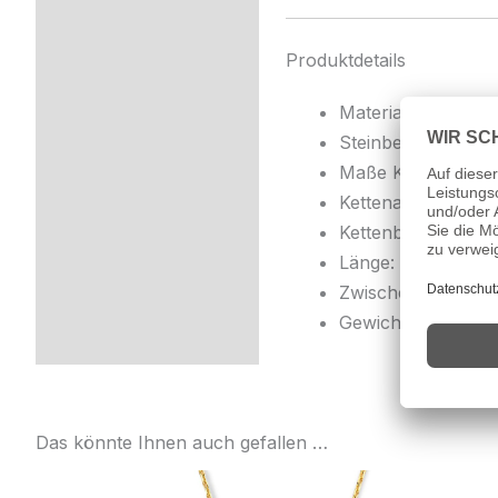
Produktdetails
Material: 585 Gold
Steinbesatz: 6 mult
Maße Kreuz: ca. 9
Kettenart: Ankerke
Kettenbreite: ca. 
Länge: ca. 45 cm
Zwischenösen bei:
Gewicht: ca. 1,10 g
Das könnte Ihnen auch gefallen …