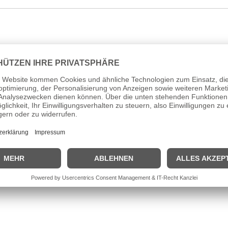
icolor Zirkonia
 x 13 mm
tte
0,85 mm
 ca. 43 cm und 41 cm