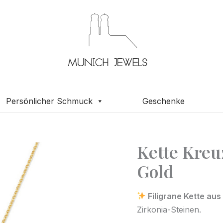
Persönlicher Schmuck
Geschenke
Kette Kreu
Kette
Kreuz
Gold
Multicolor
Zirkonia
Filigrane Kette au
585
Zirkonia-Steinen.
Gold