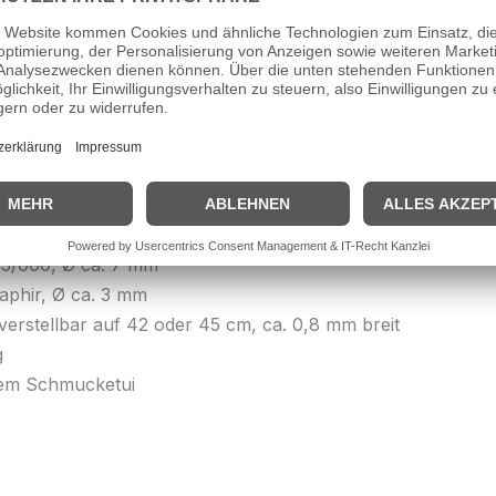
3/000, Ø ca. 7 mm
Saphir, Ø ca. 3 mm
e Panzerkette verstellbar auf 42 oder 45 cm, ca. 0,8 mm bre
g
hochwertigem Schmucketui
(14 Karat)
5/000, Ø ca. 7 mm
Saphir, Ø ca. 3 mm
 verstellbar auf 42 oder 45 cm, ca. 0,8 mm breit
g
dlem Schmucketui