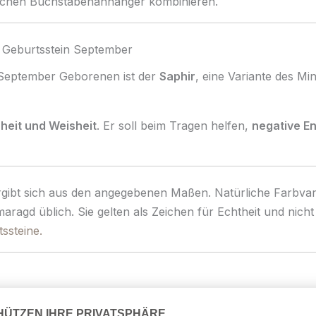
tlichen Buchstabenanhänger kombinieren.
 Geburtsstein September
 September Geborenen ist der
Saphir
, eine Variante des M
heit und Weisheit
. Er soll beim Tragen helfen,
negative E
rgibt sich aus den angegebenen Maßen. Natürliche Farbvari
ragd üblich. Sie gelten als Zeichen für Echtheit und nicht
ssteine.
(8 Karat)