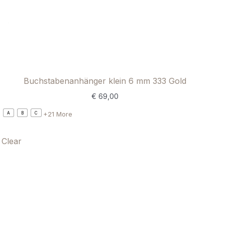
Buchstabenanhänger klein 6 mm 333 Gold
€
69,00
+21 More
A
B
C
Clear