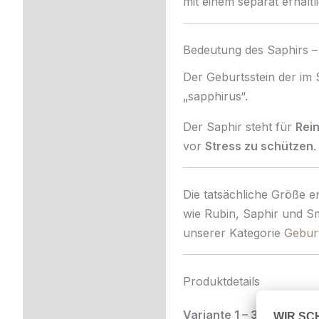
mit einem separat erhäl
Bedeutung des Saphirs –
Der Geburtsstein der im
„sapphirus“.
Der Saphir steht für
Rein
vor
Stress zu schützen
.
Die tatsächliche Größe e
wie Rubin, Saphir und Sma
unserer Kategorie
Geburt
Produktdetails
Variante 1 – 333er Gold 