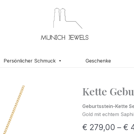
Persönlicher Schmuck
Geschenke
Kette Gebu
Kette
Geburtsstein
September
Geburtsstein-Kette S
Gold mit echtem Saphir
Saphir
Menge
€
279,00
–
€
4