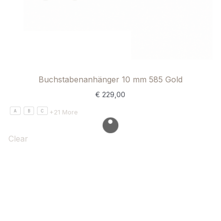
Buchstabenanhänger 10 mm 585 Gold
€
229,00
+21 More
A
B
C
Clear