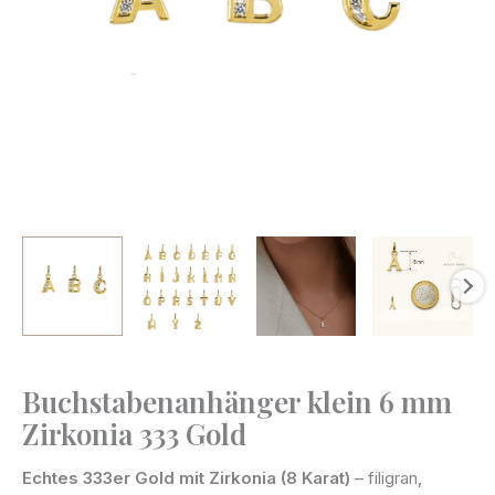
Buchstabenanhänger klein 6 mm
Buchstabenanhänger
Zirkonia 333 Gold
klein
6
Echtes 333er Gold mit Zirkonia (8 Karat)
– filigran,
mm