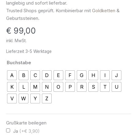
langlebig und sofort lieferbar.
Zirkonia
Trusted Shops geprüft. Kombinierbar mit
Goldketten
&
333
Geburtssteinen.
Gold
€
99,00
Menge
inkl. MwSt.
Lieferzeit
3-5 Werktage
Buchstabe
A
B
C
D
E
F
G
H
I
J
K
L
M
N
O
P
R
S
T
U
V
W
Y
Z
Grußkarte beilegen
Ja
(+€ 3,90)