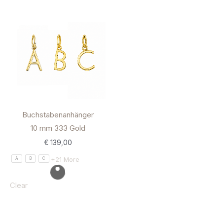
Buchstabenanhänger
10 mm 333 Gold
€
139,00
+21 More
A
B
C
Clear