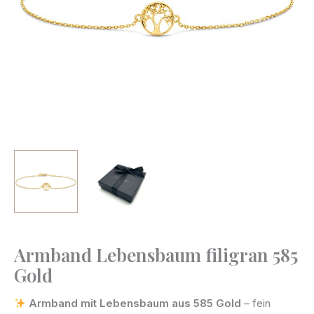
Armband Lebensbaum filigran 585
Armband
Gold
Lebensbaum
filigran
Armband mit Lebensbaum aus 585 Gold
– fein
585