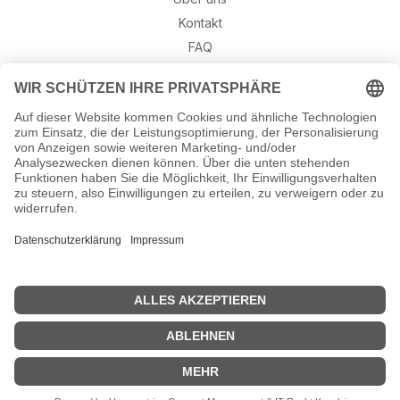
Kontakt
FAQ
Retouren
Widerruf
Ratgeber
Geburtssteine
Gravur – Schriften & Hinweise
Schmuck-Wissen
©2026 Munich Jewels
® - al
le Rechte vorbehalten.
Hinweis: Gravuren sind aufgrund von Urlaub erst wieder ab dem
24. August möglich. Alle anderen Bestellungen versenden wir wie
gewohnt.
Verwerfen