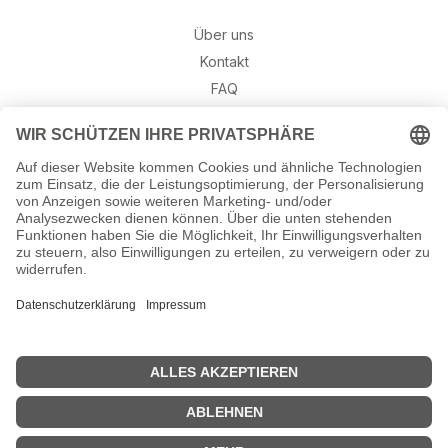
Über uns
Kontakt
FAQ
Retouren
Widerruf
Ratgeber
Geburtssteine
Gravur – Schriften & Hinweise
Schmuck-Wissen
©2026 Munich Jewels
® - al
le Rechte vorbehalten.
Hinweis: Gravuren sind aufgrund von Urlaub erst wieder ab dem