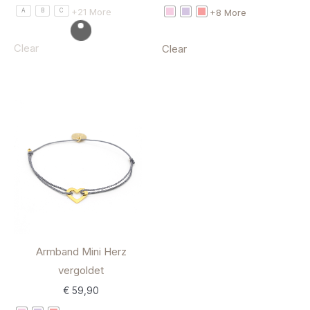
+21 More
+8 More
A
B
C
Clear
Clear
Armband Mini Herz
vergoldet
€
59,90