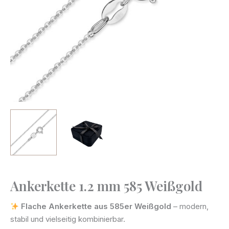
Ankerkette 1.2 mm 585 Weißgold
Ankerkette
1.2
Flache Ankerkette aus 585er Weißgold
– modern,
mm
stabil und vielseitig kombinierbar.
585