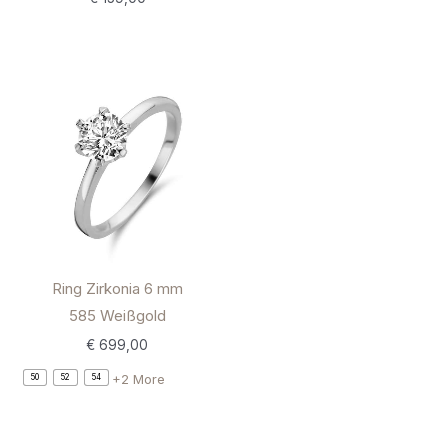
Ring Zirkonia 6 mm
585 Weißgold
€
699,00
+2 More
50
52
54