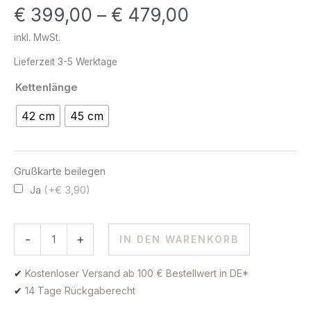
€
399,00
–
€
479,00
Weißgold
Menge
inkl. MwSt.
Lieferzeit
3-5 Werktage
Kettenlänge
42 cm
45 cm
Grußkarte beilegen
Ja
(+€ 3,90)
-
+
IN DEN WARENKORB
✔
Kostenloser Versand ab 100 € Bestellwert in DE*
✔
14 Tage Rückgaberecht