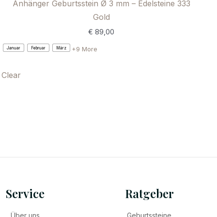
Anhänger Geburtsstein Ø 3 mm – Edelsteine 333
Gold
€
89,00
+9 More
Januar
Februar
März
Clear
Service
Ratgeber
Über uns
Geburtssteine