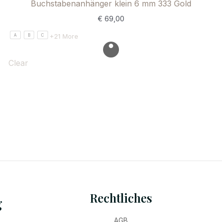
Buchstabenanhänger klein 6 mm 333 Gold
€
69,00
+21 More
A
B
C
Clear
Rechtliches
g
AGB