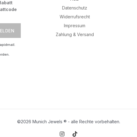
Rabatt
Datenschutz
battcode
Widerrufsrecht
Impressum
ELDEN
Zahlung & Versand
apidmail.
erden.
©2026 Munich Jewels
® - al
le Rechte vorbehalten.