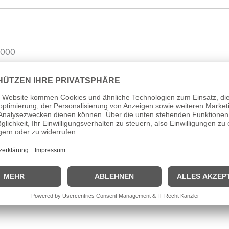
/000
m
 13,8 mm
old
änger ohne Kette