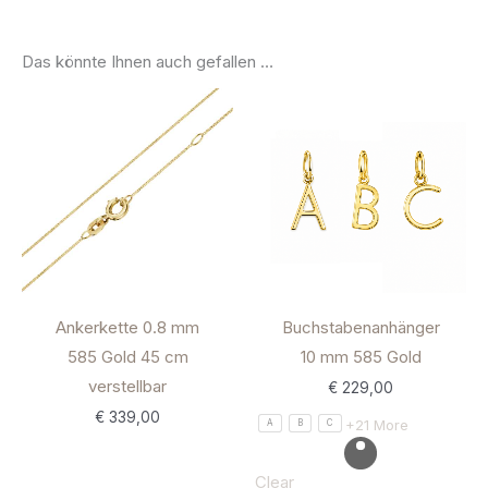
Das könnte Ihnen auch gefallen …
Ankerkette 0.8 mm
Buchstabenanhänger
585 Gold 45 cm
10 mm 585 Gold
verstellbar
€
229,00
€
339,00
+21 More
A
B
C
Clear