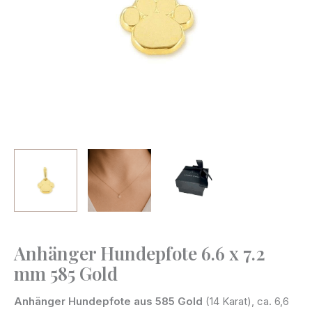
Anhänger Hundepfote 6.6 x 7.2
Anhänger
mm 585 Gold
Hundepfote
6.6
Anhänger Hundepfote aus 585 Gold
(14 Karat), ca. 6,6
x