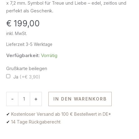
x 7,2 mm. Symbol für Treue und Liebe – edel, zeitlos und
7.2
perfekt als Geschenk.
mm
€
199,00
585
Gold
inkl. MwSt.
Menge
Lieferzeit
3-5 Werktage
Verfügbarkeit:
Vorrätig
Grußkarte beilegen
Ja
(+€ 3,90)
-
+
IN DEN WARENKORB
✔
Kostenloser Versand ab 100 € Bestellwert in DE*
✔
14 Tage Rückgaberecht