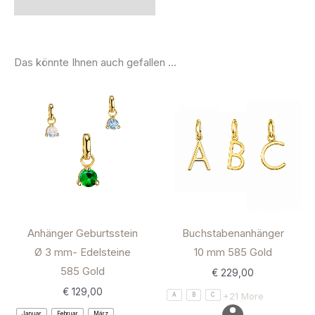
Das könnte Ihnen auch gefallen …
Anhänger Geburtsstein
Buchstabenanhänger
Ø 3 mm- Edelsteine
10 mm 585 Gold
585 Gold
€
229,00
€
129,00
+21 More
A
B
C
Januar
Februar
März