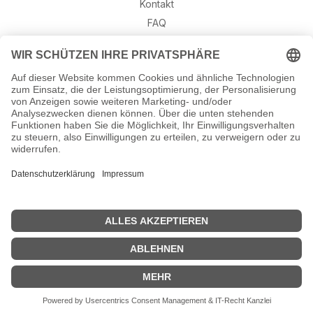
Kontakt
FAQ
Retouren
Widerruf
Ratgeber
Geburtssteine
Gravur – Schriften & Hinweise
Schmuck-Wissen
©2026 Munich Jewels
® - al
le Rechte vorbehalten.
Hinweis: Gravuren sind aufgrund von Urlaub erst wieder ab dem
24. August möglich. Alle anderen Bestellungen versenden wir wie
gewohnt.
Verwerfen