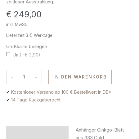
zeitloser Ausstrahlung.
Gold
€
249,00
Menge
inkl. MwSt.
Lieferzeit
3-5 Werktage
Grußkarte beilegen
Ja
(+€ 3,90)
-
+
IN DEN WARENKORB
✔
Kostenloser Versand ab 100 € Bestellwert in DE*
✔
14 Tage Rückgaberecht
Anhänger Ginkgo-Blatt
Beschreibung
aus 333 Gold