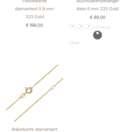
Panzerkette
Buchstabenanhänger
diamantiert 0.8 mm
klein 6 mm 333 Gold
333 Gold
€
69,00
€
199,00
+21 More
A
B
C
Clear
Ankerkette diamantiert