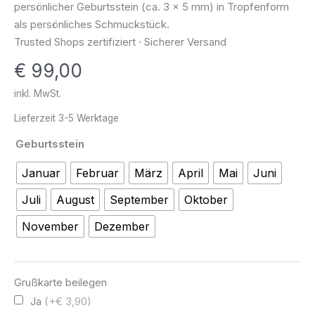
persönlicher Geburtsstein (ca. 3 x 5 mm) in Tropfenform
x
als persönliches Schmuckstück.
5
Trusted Shops zertifiziert · Sicherer Versand
mm
€
99,00
-
Edelsteine
inkl. MwSt.
333
Lieferzeit
3-5 Werktage
Gold
Geburtsstein
Menge
Januar
Februar
März
April
Mai
Juni
Juli
August
September
Oktober
November
Dezember
Grußkarte beilegen
Ja
(+€ 3,90)