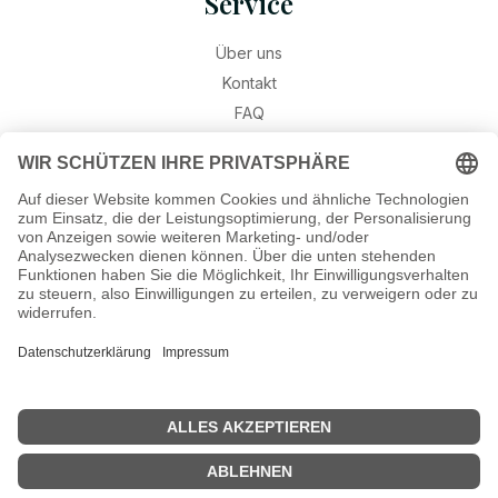
Service
Über uns
Kontakt
FAQ
Retouren
Widerruf
Ratgeber
Geburtssteine
Gravur – Schriften & Hinweise
Schmuck-Wissen
©2026 Munich Jewels
® - al
le Rechte vorbehalten.
Hinweis: Gravuren sind aufgrund von Urlaub erst wieder ab dem