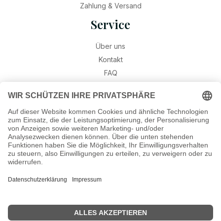
Zahlung & Versand
Service
Über uns
Kontakt
FAQ
Retouren
Widerruf
Ratgeber
Geburtssteine
Gravur – Schriften & Hinweise
Schmuck-Wissen
©2026 Munich Jewels
® - al
le Rechte vorbehalten.