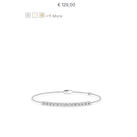
€
129,00
+11 More