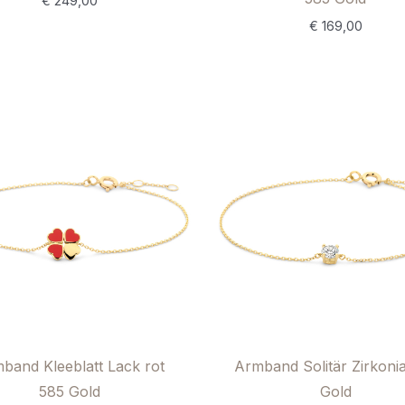
€
249,00
€
169,00
band Kleeblatt Lack rot
Armband Solitär Zirkoni
585 Gold
Gold