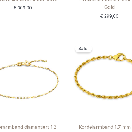
Gold
€
309,00
€
299,00
Ursprüngli
Ak
Preis
P
Sale!
war:
is
€ 499,00
€
rarmband diamantiert 1.2
Kordelarmband 1.7 mm