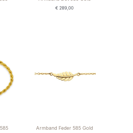
€
289,00
cher
tueller
reis
t:
 399,00.
 585
Armband Feder 585 Gold