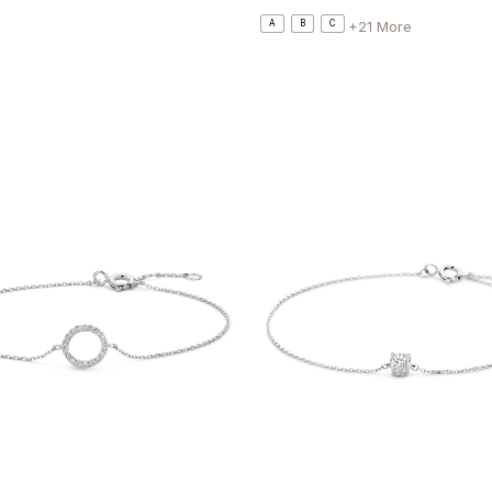
+21 More
A
B
C